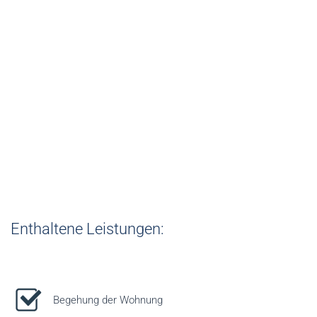
Paket 8
Kautionsabrechnung inkl. Beauftragung der
kautionsrelevanten Reparaturen
€ 335,00 /Vertrag zuzüglich USt.
Enthaltene Leistungen:
Begehung der Wohnung