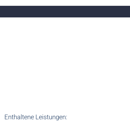
Paket 5
Rücknahme Ihrer Einheiten bei
Mieterwechsel
je € 330,00 /Wohnung zuzüglich USt.
Enthaltene Leistungen: