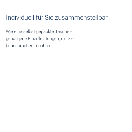
Individuell für Sie zusammenstellbar
Wie eine selbst gepackte Tasche -
genau jene Einzelleistungen, die Sie
beanspruchen möchten.
Paket 1
Ausschließlich Vermietung Ihrer Immobilie
2 Bruttomonatsmieten zuzüglich USt.