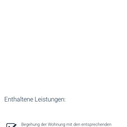
Paket 7
Diverse kleine Reparaturen in Ihrer Einheit
bei Mieterwechsel/Leerstand
(z.B. Ausmalen, ÖVE-Check, Wartungen,
Endreinigungen, etc.)
€ 450,00 /Wohnung zuzüglich USt.
Enthaltene Leistungen:
Begehung der Wohnung mit den entsprechenden