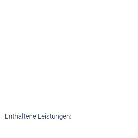
Organisation einer kleineren einzelnen
Reparaturarbeit
(wie z.B. Austausch Küchengeräte,
Wartung WRL, Reparatur Aussenjalousien,
etc.)
Kosten je € 140,00 zuzüglich USt.
Enthaltene Leistungen: