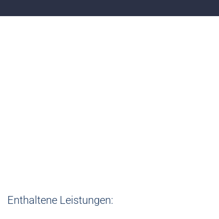
Paket 6
AUTOSTELLPLÄTZE –
Mietvertragserrichtung und Übergabe der
Zugangsbehelfe
€ 210,00 /Vertrag zuzüglich USt.
Enthaltene Leistungen: