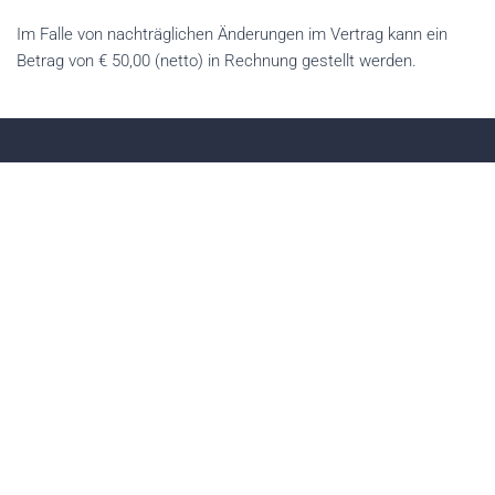
Im Falle von nachträglichen Änderungen im Vertrag kann ein
Betrag von € 50,00 (netto) in Rechnung gestellt werden.
Paket 4
Übergabe Ihrer Einheiten bei
Mieterwechsel
je € 330,00 /Wohnung zuzüglich USt.